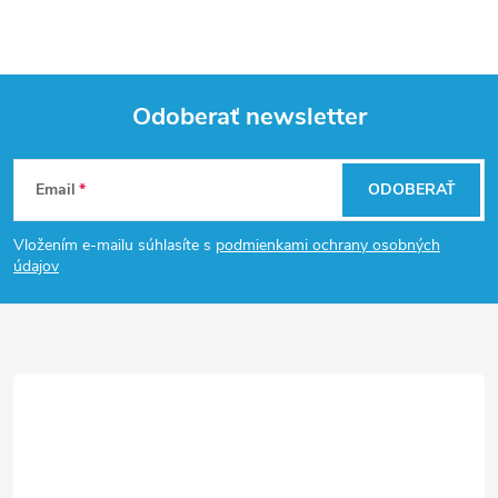
Odoberať newsletter
Z
Email
ODOBERAŤ
á
Vložením e-mailu súhlasíte s
podmienkami ochrany osobných
p
údajov
ä
t
i