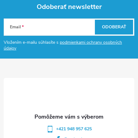
Odoberať newsletter
Z
Email
ODOBERAŤ
á
Vložením e-mailu súhlasíte s
podmienkami ochrany osobných
p
údajov
ä
t
i
e
+421 948 957 625