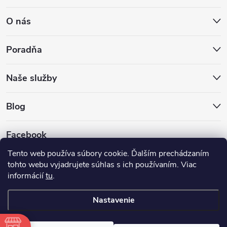
O nás
Poradňa
Naše služby
Blog
Facebook
Tento web používa súbory cookie. Ďalším prechádzaním
tohto webu vyjadrujete súhlas s ich používaním. Viac
informácií
tu
.
Nastavenie
Copyright 2026
Hokejovekorcule.sk
. Všetky práva vyhradené.