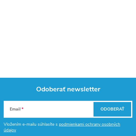
Odoberať newsletter
Z
Email
ODOBERAŤ
á
Vložením e-mailu súhlasíte s
podmienkami ochrany osobných
p
údajov