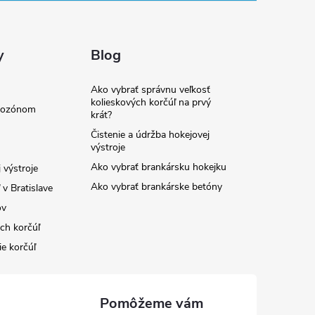
y
Blog
Ako vybrať správnu veľkosť
kolieskových korčúľ na prvý
e ozónom
krát?
Čistenie a údržba hokejovej
výstroje
Ako vybrať brankársku hokejku
 výstroje
Ako vybrať brankárske betóny
v Bratislave
ov
ých korčúľ
ie korčúľ