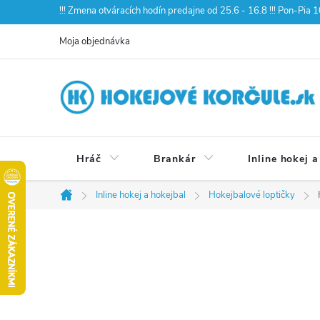
Prejsť
!!! Zmena otváracích hodín predajne od 25.6 - 16.8 !!! Pon-Pia
na
Moja objednávka
obsah
Hráč
Brankár
Inline hokej a
Inline hokej a hokejbal
Hokejbalové loptičky
Domov