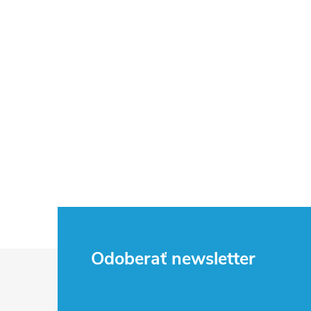
Z
Odoberať newsletter
á