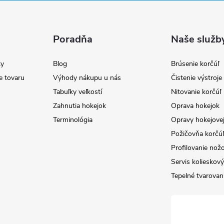
Poradňa
Naše služb
y
Blog
Brúsenie korčúľ
e tovaru
Výhody nákupu u nás
Čistenie výstroj
Tabuľky veľkostí
Nitovanie korčúľ
Zahnutia hokejok
Oprava hokejok
Terminológia
Opravy hokejovej
Požičovňa korčúľ 
Profilovanie nož
Servis kolieskov
Tepelné tvarovan