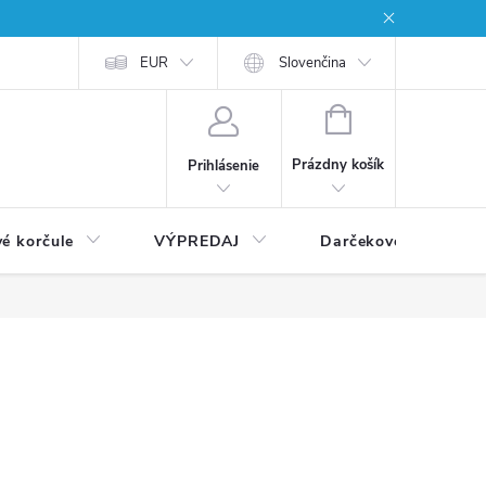
EUR
Slovenčina
NÁKUPNÝ
KOŠÍK
Prázdny košík
Prihlásenie
vé korčule
VÝPREDAJ
Darčekové poukážky