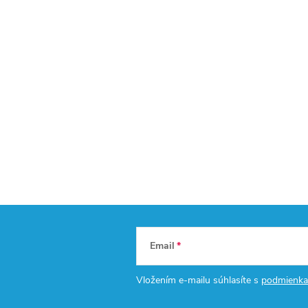
Email
Vložením e-mailu súhlasíte s
podmienka