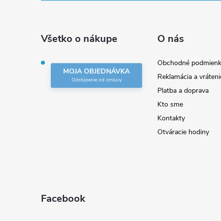
p
ä
Všetko o nákupe
O nás
t
Obchodné podmienk
MOJA OBJEDNÁVKA
Reklamácia a vráteni
i
Platba a doprava
Kto sme
e
Kontakty
Otváracie hodiny
Facebook