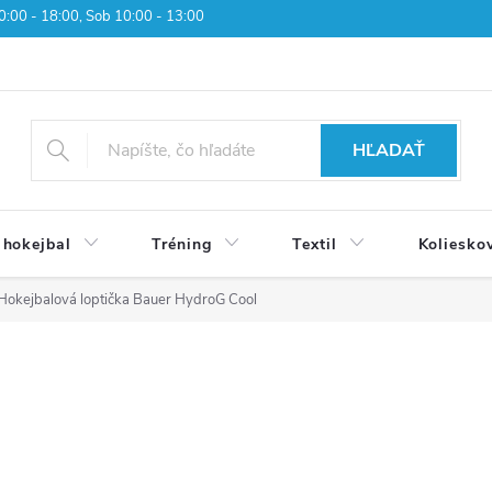
 10:00 - 18:00, Sob 10:00 - 13:00
HĽADAŤ
 hokejbal
Tréning
Textil
Koliesko
Hokejbalová loptička Bauer HydroG Cool