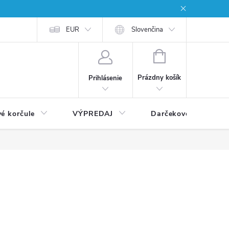
EUR
Slovenčina
NÁKUPNÝ
KOŠÍK
Prázdny košík
Prihlásenie
vé korčule
VÝPREDAJ
Darčekové poukážky