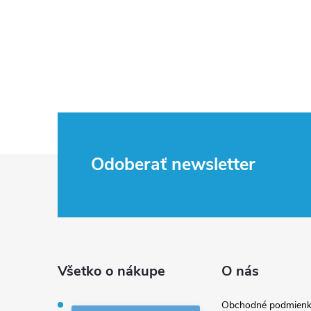
Z
Odoberať newsletter
á
p
ä
Všetko o nákupe
O nás
t
Obchodné podmienk