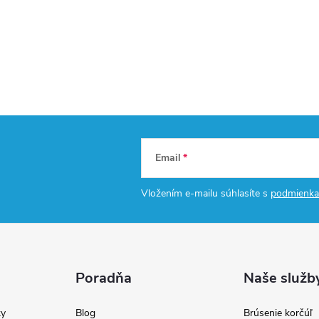
Email
Vložením e-mailu súhlasíte s
podmienka
Poradňa
Naše služb
y
Blog
Brúsenie korčúľ