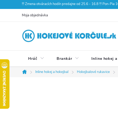
Prejsť
!!! Zmena otváracích hodín predajne od 25.6 - 16.8 !!! Pon-Pia
na
Moja objednávka
obsah
Hráč
Brankár
Inline hokej a
Inline hokej a hokejbal
Hokejbalové rukavice
Domov