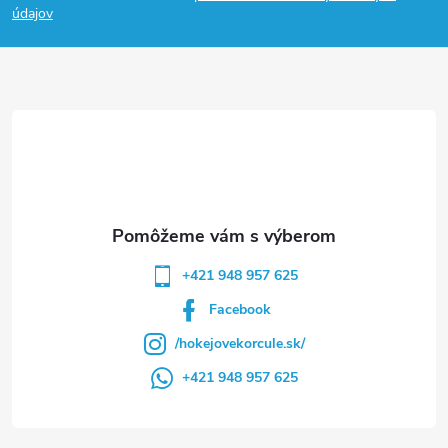
p
údajov
ä
t
i
e
+421 948 957 625
Facebook
/hokejovekorcule.sk/
+421 948 957 625