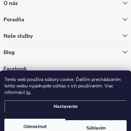
O nás
Poradňa
Naše služby
Blog
Facebook
Tento web používa súbory cookie. Ďalším prechádzaním
tohto webu vyjadrujete súhlas s ich používaním. Viac
informácií
tu
.
Nastavenie
Copyright 2026
Hokejovekorcule.sk
. Všetky práva vyhradené.
Odmietnuť
Súhlasím