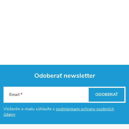
Odoberať newsletter
Z
Email
ODOBERAŤ
á
Vložením e-mailu súhlasíte s
podmienkami ochrany osobných
p
údajov