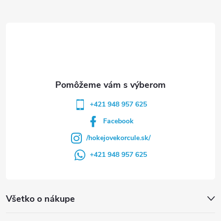
ä
t
i
e
+421 948 957 625
Facebook
/hokejovekorcule.sk/
+421 948 957 625
Všetko o nákupe