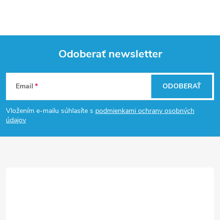
Odoberať newsletter
Z
Email
ODOBERAŤ
á
Vložením e-mailu súhlasíte s
podmienkami ochrany osobných
p
údajov
ä
t
i