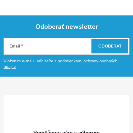
Odoberať newsletter
Z
Email
ODOBERAŤ
á
Vložením e-mailu súhlasíte s
podmienkami ochrany osobných
p
údajov
ä
t
i
e