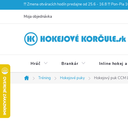
Prejsť
!!! Zmena otváracích hodín predajne od 25.6 - 16.8 !!! Pon-Pia
na
Moja objednávka
obsah
Hráč
Brankár
Inline hokej a
Tréning
Hokejové puky
Hokejový puk CCM L
Domov