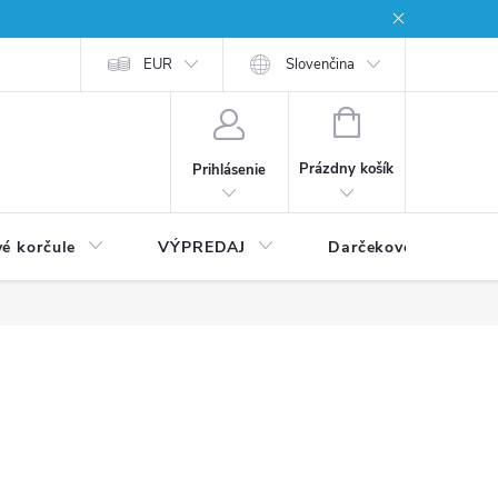
EUR
Slovenčina
NÁKUPNÝ
KOŠÍK
Prázdny košík
Prihlásenie
vé korčule
VÝPREDAJ
Darčekové poukážky