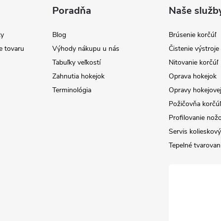
Poradňa
Naše služb
y
Blog
Brúsenie korčúľ
e tovaru
Výhody nákupu u nás
Čistenie výstroj
Tabuľky veľkostí
Nitovanie korčúľ
Zahnutia hokejok
Oprava hokejok
Terminológia
Opravy hokejovej
Požičovňa korčúľ 
Profilovanie nož
Servis kolieskov
Tepelné tvarovan