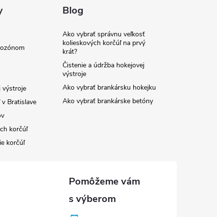
y
Blog
Ako vybrať správnu veľkosť
kolieskových korčúľ na prvý
e ozónom
krát?
Čistenie a údržba hokejovej
výstroje
Ako vybrať brankársku hokejku
 výstroje
Ako vybrať brankárske betóny
v Bratislave
ov
ých korčúľ
ie korčúľ