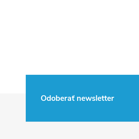
Z
Odoberať newsletter
á
p