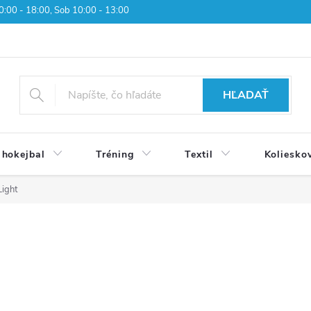
 10:00 - 18:00, Sob 10:00 - 13:00
HĽADAŤ
 hokejbal
Tréning
Textil
Koliesko
ight