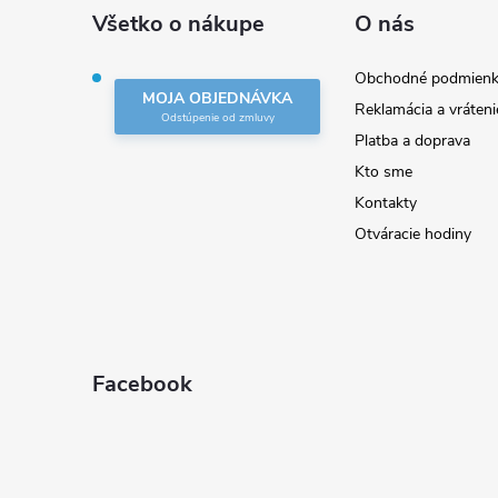
ä
Všetko o nákupe
O nás
t
Obchodné podmienk
MOJA OBJEDNÁVKA
Reklamácia a vráteni
i
Platba a doprava
Kto sme
e
Kontakty
Otváracie hodiny
Facebook