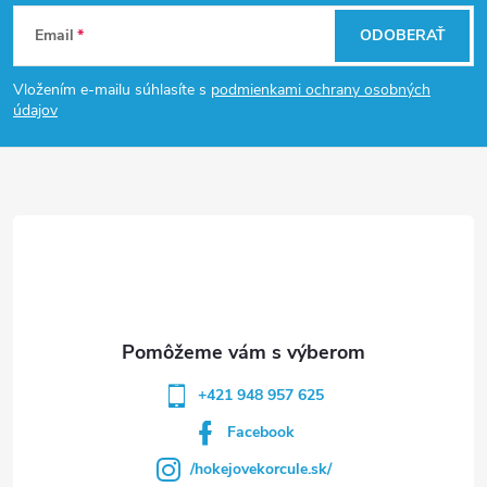
Z
Email
ODOBERAŤ
á
Vložením e-mailu súhlasíte s
podmienkami ochrany osobných
p
údajov
ä
t
i
e
+421 948 957 625
Facebook
/hokejovekorcule.sk/