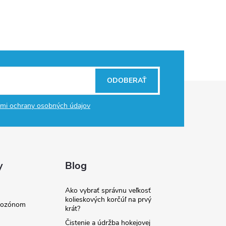
ODOBERAŤ
mi ochrany osobných údajov
y
Blog
Ako vybrať správnu veľkosť
kolieskových korčúľ na prvý
e ozónom
krát?
Čistenie a údržba hokejovej