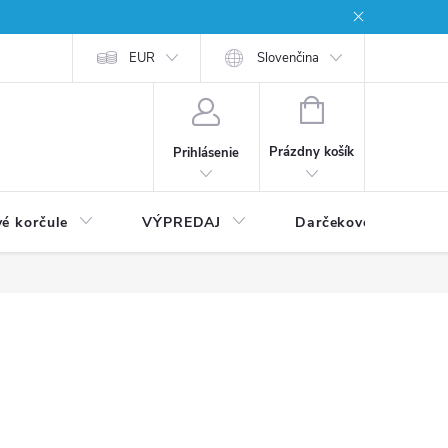
EUR
Slovenčina
NÁKUPNÝ
KOŠÍK
Prázdny košík
Prihlásenie
vé korčule
VÝPREDAJ
Darčekové poukážky