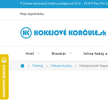
Prejsť
!!! Zmena otváracích hodín predajne od 25.6 - 16.8 !!! Pon-Pia
na
Moja objednávka
obsah
Hráč
Brankár
Inline hokej a
Tréning
Hokejové puky
Hokejový puk Vegum
Domov