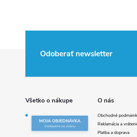
Z
Odoberať newsletter
á
p
ä
Všetko o nákupe
O nás
t
Obchodné podmienk
MOJA OBJEDNÁVKA
Reklamácia a vráteni
i
Platba a doprava