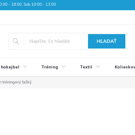
 10:00 - 18:00, Sob 10:00 - 13:00
HĽADAŤ
 hokejbal
Tréning
Textil
Koliesko
 tréningový ťažký