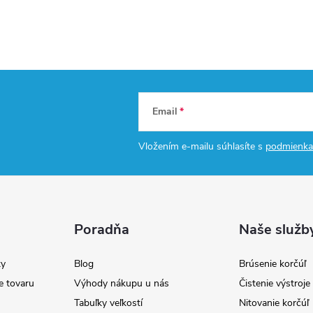
Email
Vložením e-mailu súhlasíte s
podmienka
Poradňa
Naše služb
y
Blog
Brúsenie korčúľ
e tovaru
Výhody nákupu u nás
Čistenie výstroj
Tabuľky veľkostí
Nitovanie korčúľ