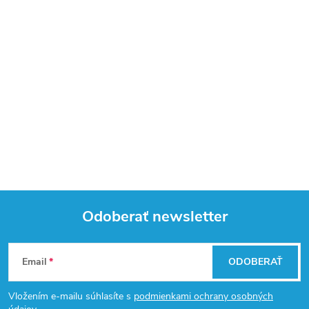
Odoberať newsletter
Z
Email
ODOBERAŤ
á
Vložením e-mailu súhlasíte s
podmienkami ochrany osobných