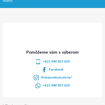
p
údajov
ä
t
i
e
+421 948 957 625
Facebook
/hokejovekorcule.sk/
+421 948 957 625