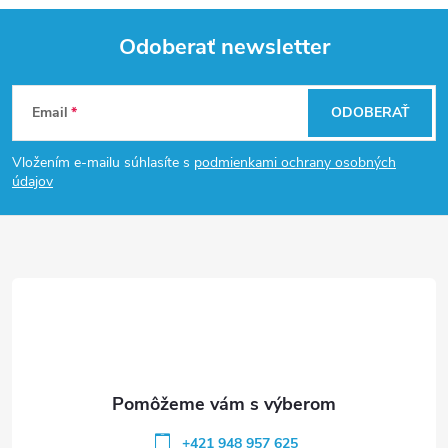
Odoberať newsletter
Z
Email
ODOBERAŤ
á
Vložením e-mailu súhlasíte s
podmienkami ochrany osobných
p
údajov
ä
t
i
e
+421 948 957 625