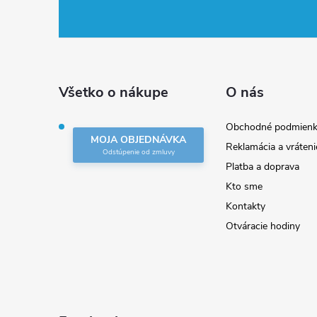
á
p
ä
Všetko o nákupe
O nás
t
Obchodné podmienk
MOJA OBJEDNÁVKA
Reklamácia a vráteni
i
Platba a doprava
Kto sme
e
Kontakty
Otváracie hodiny