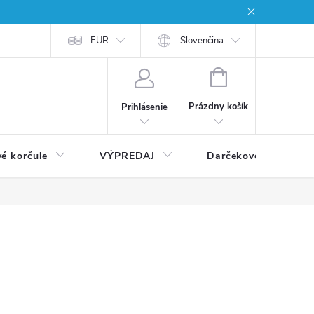
EUR
Slovenčina
NÁKUPNÝ
KOŠÍK
Prázdny košík
Prihlásenie
vé korčule
VÝPREDAJ
Darčekové poukážky