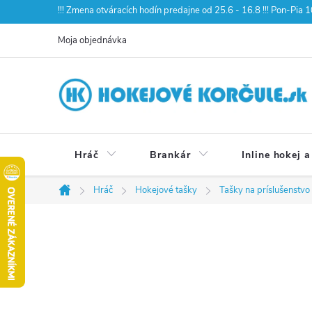
Prejsť
!!! Zmena otváracích hodín predajne od 25.6 - 16.8 !!! Pon-Pia
na
Moja objednávka
obsah
Hráč
Brankár
Inline hokej a
Hráč
Hokejové tašky
Tašky na príslušenstvo
Domov