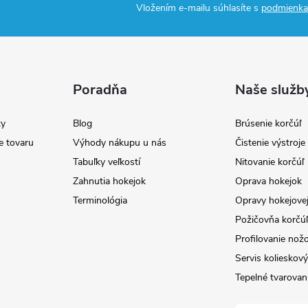
Vložením e-mailu súhlasíte s
podmienka
Poradňa
Naše služb
y
Blog
Brúsenie korčúľ
e tovaru
Výhody nákupu u nás
Čistenie výstroj
Tabuľky veľkostí
Nitovanie korčúľ
Zahnutia hokejok
Oprava hokejok
Terminológia
Opravy hokejovej
Požičovňa korčúľ 
Profilovanie nož
Servis kolieskov
Tepelné tvarovan