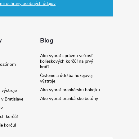
mi ochrany osobných údajov
y
Blog
Ako vybrať správnu veľkosť
kolieskových korčúľ na prvý
e ozónom
krát?
Čistenie a údržba hokejovej
výstroje
Ako vybrať brankársku hokejku
 výstroje
Ako vybrať brankárske betóny
v Bratislave
ov
ých korčúľ
ie korčúľ