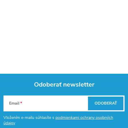
Odoberať newsletter
Z
Email
ODOBERAŤ
á
Vložením e-mailu súhlasíte s
podmienkami ochrany osobných
p
údajov