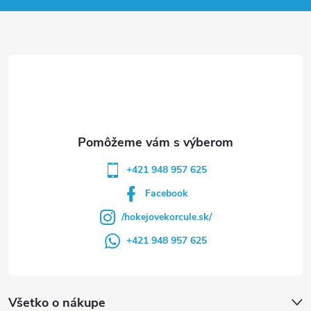
ä
t
i
e
+421 948 957 625
Facebook
/hokejovekorcule.sk/
+421 948 957 625
Všetko o nákupe