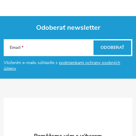
Odoberať newsletter
Z
Email
ODOBERAŤ
á
Vložením e-mailu súhlasíte s
podmienkami ochrany osobných
p
údajov
ä
t
i
e