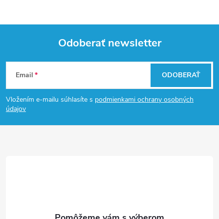
Odoberať newsletter
Z
Email
ODOBERAŤ
á
Vložením e-mailu súhlasíte s
podmienkami ochrany osobných
p
údajov
ä
t
i
e