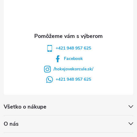
t
i
e
+421 948 957 625
Facebook
/hokejovekorcule.sk/
+421 948 957 625
Všetko o nákupe
O nás