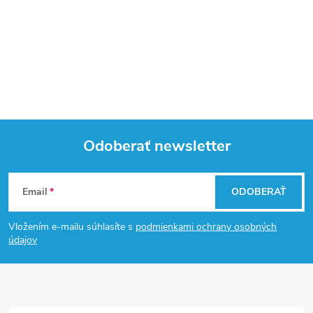
Odoberať newsletter
Z
Email
ODOBERAŤ
á
Vložením e-mailu súhlasíte s
podmienkami ochrany osobných
p
údajov
ä