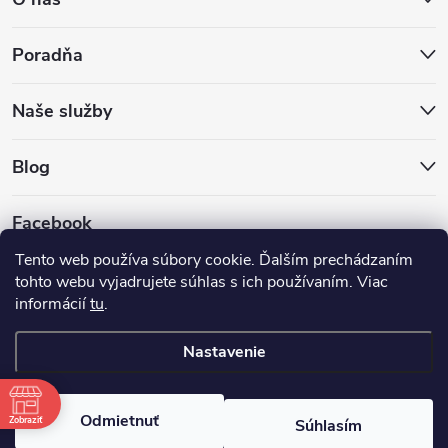
Poradňa
Naše služby
Blog
Facebook
Tento web používa súbory cookie. Ďalším prechádzaním
tohto webu vyjadrujete súhlas s ich používaním. Viac
informácií
tu
.
Nastavenie
Copyright 2026
Hokejovekorcule.sk
. Všetky práva vyhradené.
Odmietnuť
Zobraziť
Súhlasím
Vytvoril Shoptet