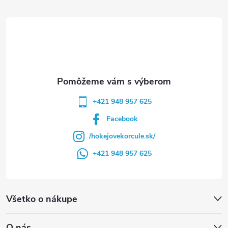
t
i
e
+421 948 957 625
Facebook
/hokejovekorcule.sk/
+421 948 957 625
Všetko o nákupe
O nás