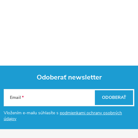
Odoberať newsletter
Z
Email
ODOBERAŤ
á
Vložením e-mailu súhlasíte s
podmienkami ochrany osobných
p
údajov
ä