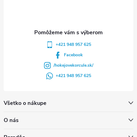
i
e
+421 948 957 625
Facebook
/hokejovekorcule.sk/
+421 948 957 625
Všetko o nákupe
O nás