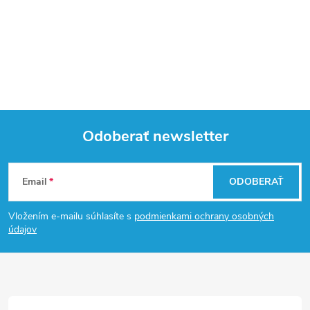
Odoberať newsletter
Z
Email
ODOBERAŤ
á
Vložením e-mailu súhlasíte s
podmienkami ochrany osobných
p
údajov
ä
t