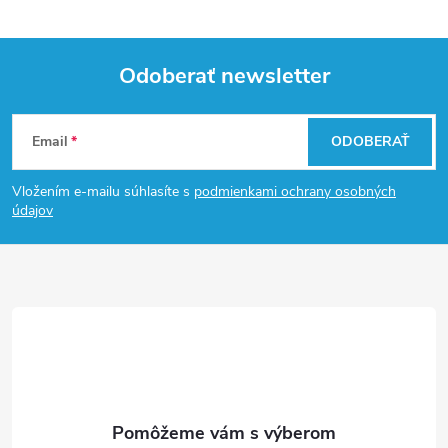
Odoberať newsletter
Z
Email
ODOBERAŤ
á
Vložením e-mailu súhlasíte s
podmienkami ochrany osobných
p
údajov
ä
t
i
e