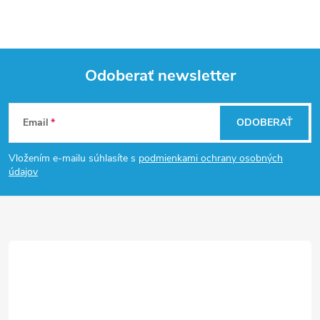
Odoberať newsletter
Z
Email
ODOBERAŤ
á
Vložením e-mailu súhlasíte s
podmienkami ochrany osobných
p
údajov
ä
t
i