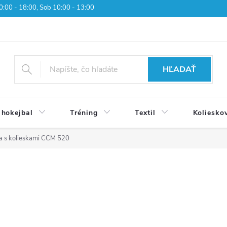
 10:00 - 18:00, Sob 10:00 - 13:00
HĽADAŤ
 hokejbal
Tréning
Textil
Koliesko
a s kolieskami CCM 520