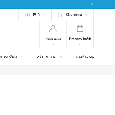
EUR
Slovenčina
NÁKUPNÝ
KOŠÍK
Prázdny košík
Prihlásenie
vé korčule
VÝPREDAJ
Darčekové poukážky