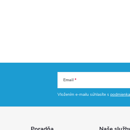
Email
Vložením e-mailu súhlasíte s
podmienka
Poradňa
Naše služb