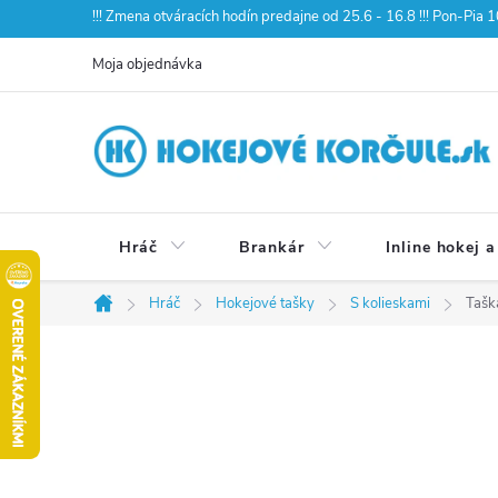
Prejsť
!!! Zmena otváracích hodín predajne od 25.6 - 16.8 !!! Pon-Pia
na
Moja objednávka
obsah
Hráč
Brankár
Inline hokej a
Hráč
Hokejové tašky
S kolieskami
Tašk
Domov