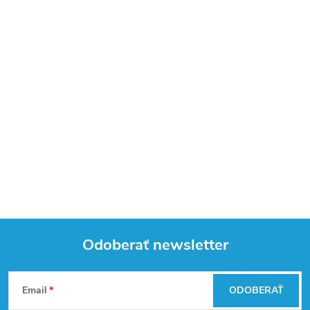
Odoberať newsletter
Z
Email
ODOBERAŤ