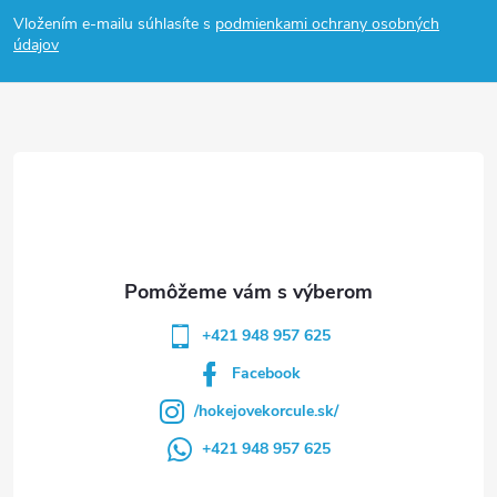
á
Vložením e-mailu súhlasíte s
podmienkami ochrany osobných
p
údajov
ä
t
i
e
+421 948 957 625
Facebook
/hokejovekorcule.sk/
+421 948 957 625