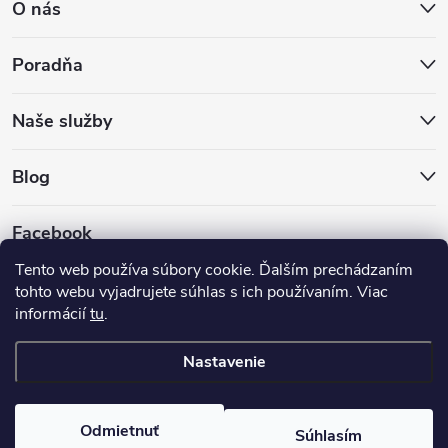
O nás
Poradňa
Naše služby
Blog
Facebook
Tento web používa súbory cookie. Ďalším prechádzaním
tohto webu vyjadrujete súhlas s ich používaním. Viac
informácií
tu
.
Nastavenie
Copyright 2026
Hokejovekorcule.sk
. Všetky práva vyhradené.
Odmietnuť
Súhlasím