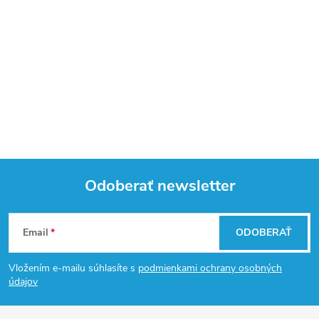
Odoberať newsletter
Z
Email
ODOBERAŤ
á
Vložením e-mailu súhlasíte s
podmienkami ochrany osobných
p
údajov