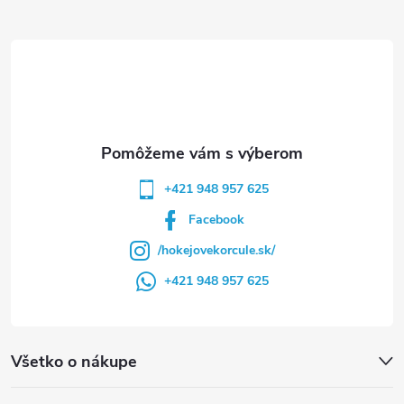
ä
t
i
e
+421 948 957 625
Facebook
/hokejovekorcule.sk/
+421 948 957 625
Všetko o nákupe