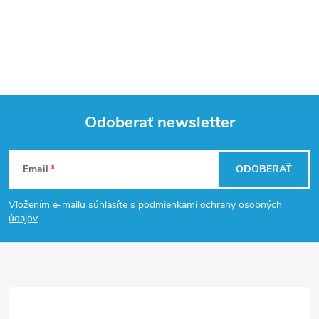
Odoberať newsletter
Z
Email
ODOBERAŤ
á
Vložením e-mailu súhlasíte s
podmienkami ochrany osobných
p
údajov
ä
t