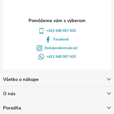
i
e
+421 948 957 625
Facebook
/hokejovekorcule.sk/
+421 948 957 625
Všetko o nákupe
O nás
Poradňa