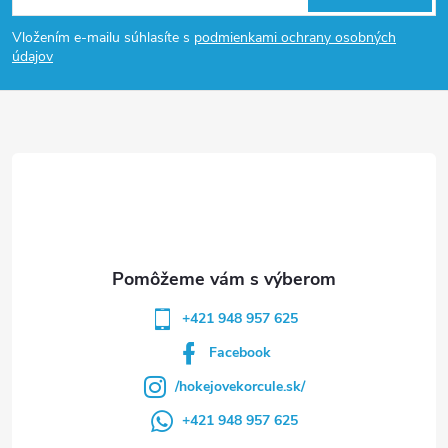
á
Vložením e-mailu súhlasíte s
podmienkami ochrany osobných
p
údajov
ä
t
i
e
+421 948 957 625
Facebook
/hokejovekorcule.sk/
+421 948 957 625