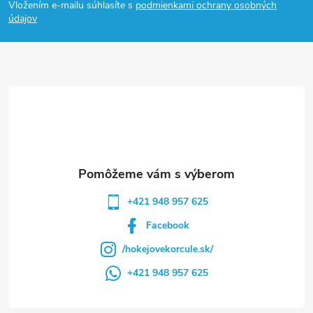
Vložením e-mailu súhlasíte s
podmienkami ochrany osobných
p
údajov
ä
t
i
e
+421 948 957 625
Facebook
/hokejovekorcule.sk/
+421 948 957 625