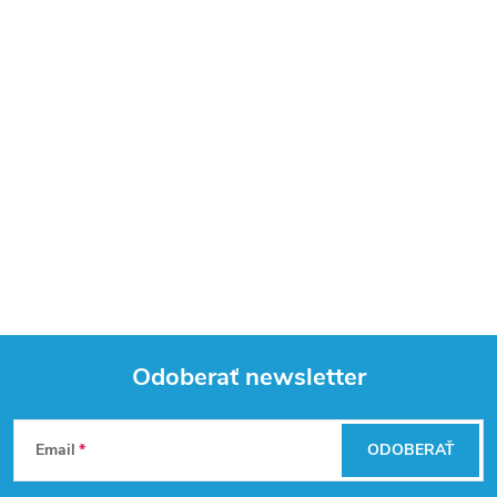
Odoberať newsletter
Z
Email
ODOBERAŤ
á