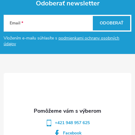
Odoberať newsletter
Z
Email
ODOBERAŤ
á
Vložením e-mailu súhlasíte s
podmienkami ochrany osobných
p
údajov
ä
t
i
e
+421 948 957 625
Facebook