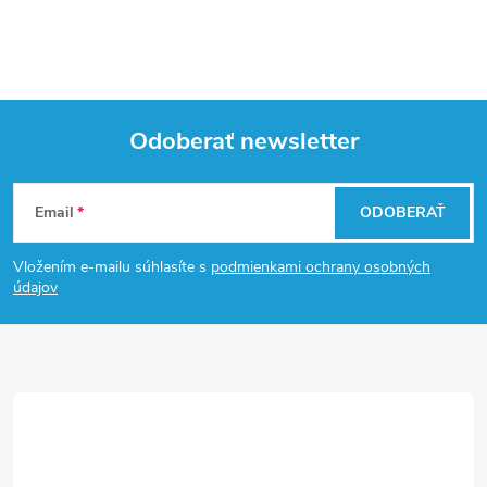
Odoberať newsletter
Z
Email
ODOBERAŤ
á
Vložením e-mailu súhlasíte s
podmienkami ochrany osobných
p
údajov
ä
t
i