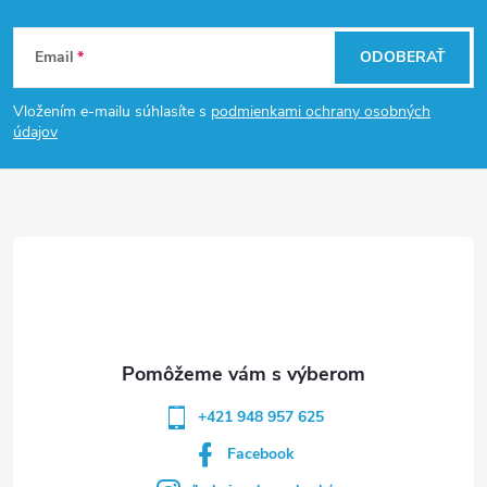
Z
Email
ODOBERAŤ
á
Vložením e-mailu súhlasíte s
podmienkami ochrany osobných
p
údajov
ä
t
i
e
+421 948 957 625
Facebook