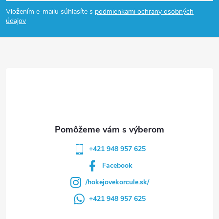
á
Vložením e-mailu súhlasíte s
podmienkami ochrany osobných
p
údajov
ä
t
i
e
+421 948 957 625
Facebook
/hokejovekorcule.sk/
+421 948 957 625