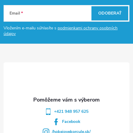
Z
Email
ODOBERAŤ
á
Vložením e-mailu súhlasíte s
podmienkami ochrany osobných
p
údajov
ä
t
i
e
+421 948 957 625
Facebook
/hokejovekorcule.sk/