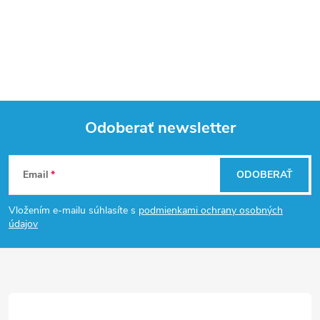
Odoberať newsletter
Z
Email
ODOBERAŤ
á
Vložením e-mailu súhlasíte s
podmienkami ochrany osobných
p
údajov
ä
t