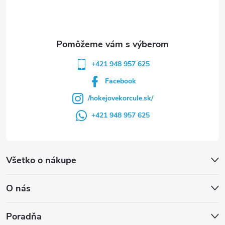
i
e
+421 948 957 625
Facebook
/hokejovekorcule.sk/
+421 948 957 625
Všetko o nákupe
O nás
Poradňa