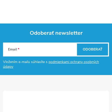
Odoberať newsletter
Z
Email
ODOBERAŤ
á
Vložením e-mailu súhlasíte s
podmienkami ochrany osobných
p
údajov
ä
t
i