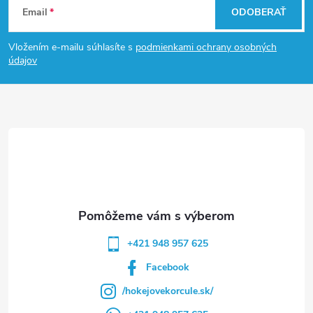
Email
ODOBERAŤ
á
Vložením e-mailu súhlasíte s
podmienkami ochrany osobných
p
údajov
ä
t
i
e
+421 948 957 625
Facebook
/hokejovekorcule.sk/