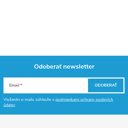
Odoberať newsletter
Z
Email
ODOBERAŤ
á
Vložením e-mailu súhlasíte s
podmienkami ochrany osobných
p
údajov
ä