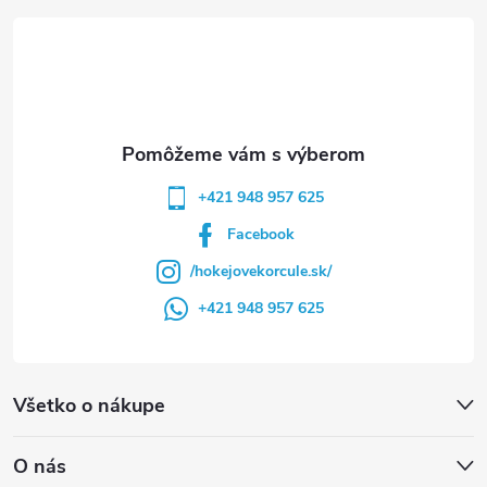
t
i
e
+421 948 957 625
Facebook
/hokejovekorcule.sk/
+421 948 957 625
Všetko o nákupe
O nás