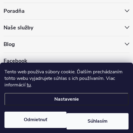
Poradňa
Naše služby
Blog
Facebook
Tento web používa súbory cookie. Ďalším prechádzaním
tohto webu vyjadrujete súhlas s ich používaním. Viac
informácií
tu
.
Nastavenie
Copyright 2026
Hokejovekorcule.sk
. Všetky práva vyhradené.
Odmietnuť
Súhlasím
Vytvoril Shoptet