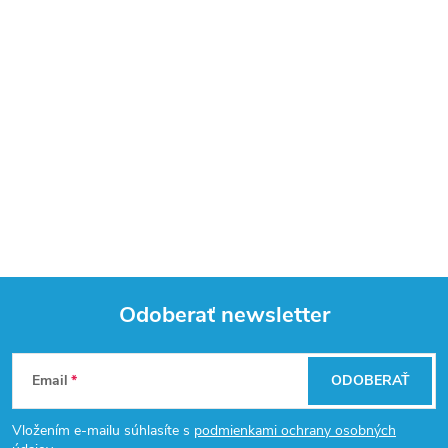
Odoberať newsletter
Z
Email
ODOBERAŤ
á
Vložením e-mailu súhlasíte s
podmienkami ochrany osobných