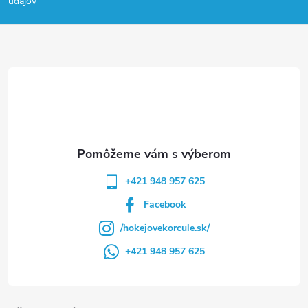
p
údajov
ä
t
i
e
+421 948 957 625
Facebook
/hokejovekorcule.sk/
+421 948 957 625