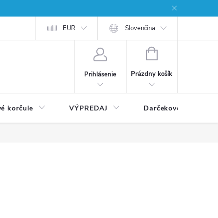
EUR
Slovenčina
NÁKUPNÝ
KOŠÍK
Prázdny košík
Prihlásenie
vé korčule
VÝPREDAJ
Darčekové poukážky