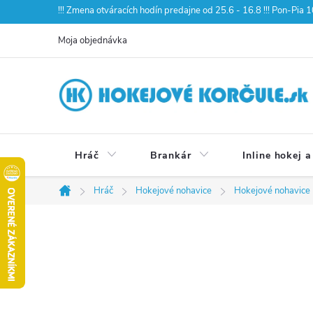
Prejsť
!!! Zmena otváracích hodín predajne od 25.6 - 16.8 !!! Pon-Pia
na
Moja objednávka
obsah
Hráč
Brankár
Inline hokej a
Hráč
Hokejové nohavice
Hokejové nohavice
Domov