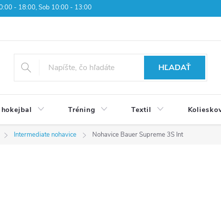
 10:00 - 18:00, Sob 10:00 - 13:00
HĽADAŤ
 hokejbal
Tréning
Textil
Koliesko
Intermediate nohavice
Nohavice Bauer Supreme 3S Int