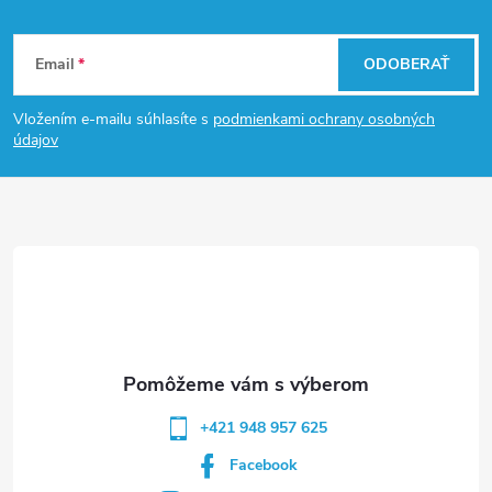
Z
Email
ODOBERAŤ
á
Vložením e-mailu súhlasíte s
podmienkami ochrany osobných
p
údajov
ä
t
i
e
+421 948 957 625
Facebook