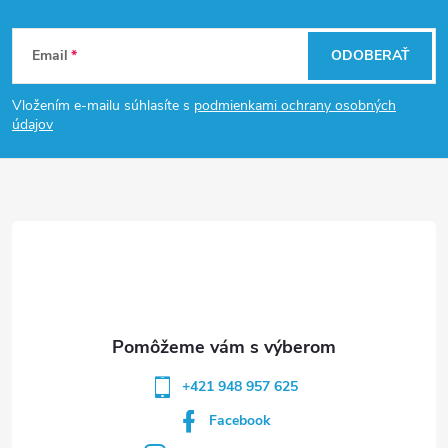
Z
Email
ODOBERAŤ
á
Vložením e-mailu súhlasíte s
podmienkami ochrany osobných
p
údajov
ä
t
i
e
+421 948 957 625
Facebook