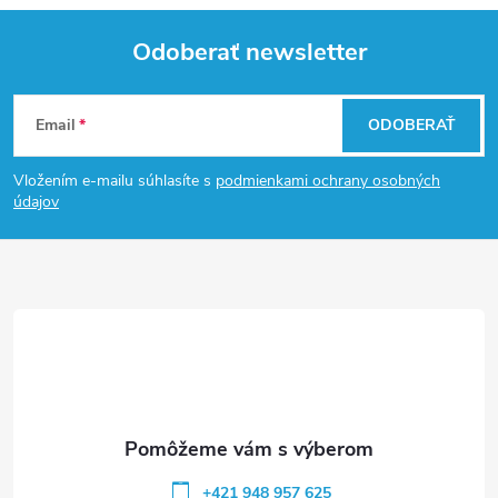
Odoberať newsletter
Z
Email
ODOBERAŤ
á
Vložením e-mailu súhlasíte s
podmienkami ochrany osobných
p
údajov
ä
t
i
e
+421 948 957 625