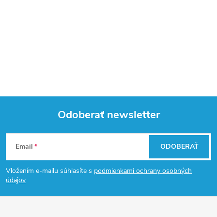
Odoberať newsletter
Z
Email
ODOBERAŤ
á
Vložením e-mailu súhlasíte s
podmienkami ochrany osobných
p
údajov
ä