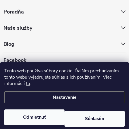
Poradňa
Naše služby
Blog
Facebook
Tento web používa súbory cookie. Ďalším prechádzaním
tohto webu vyjadrujete súhlas s ich používaním. Viac
informácií
tu
.
Nastavenie
Copyright 2026
Hokejovekorcule.sk
. Všetky práva vyhradené.
Odmietnuť
Súhlasím
Vytvoril Shoptet