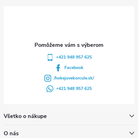
t
i
e
+421 948 957 625
Facebook
/hokejovekorcule.sk/
+421 948 957 625
Všetko o nákupe
O nás