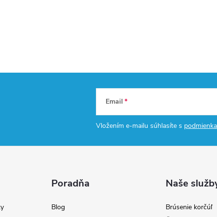
Email
Vložením e-mailu súhlasíte s
podmienka
Poradňa
Naše služb
y
Blog
Brúsenie korčúľ