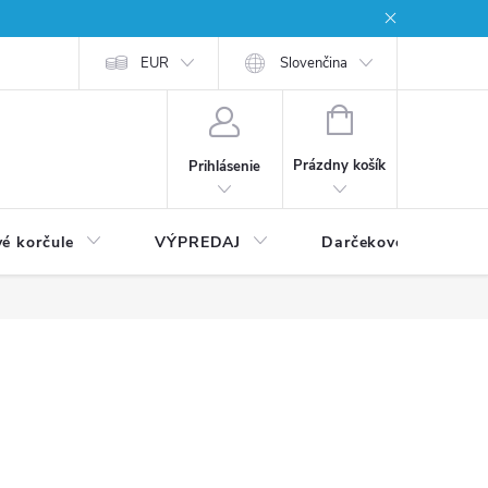
EUR
Slovenčina
NÁKUPNÝ
KOŠÍK
Prázdny košík
Prihlásenie
vé korčule
VÝPREDAJ
Darčekové poukážky