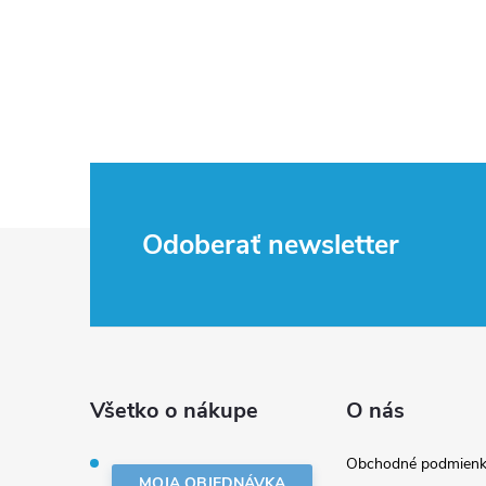
Z
Odoberať newsletter
á
p
ä
Všetko o nákupe
O nás
t
Obchodné podmienk
MOJA OBJEDNÁVKA