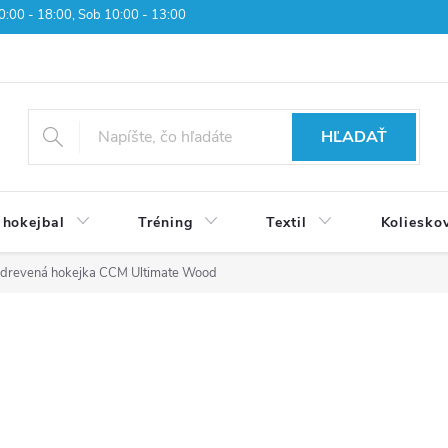
 10:00 - 18:00, Sob 10:00 - 13:00
HĽADAŤ
 hokejbal
Tréning
Textil
Koliesko
 drevená hokejka CCM Ultimate Wood