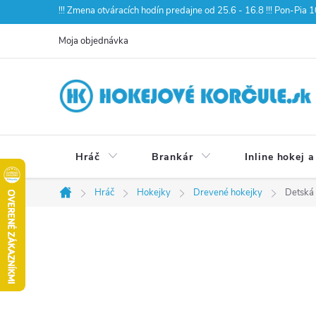
Prejsť
!!! Zmena otváracích hodín predajne od 25.6 - 16.8 !!! Pon-Pia
na
Moja objednávka
obsah
Hráč
Brankár
Inline hokej a
Hráč
Hokejky
Drevené hokejky
Detská
Domov