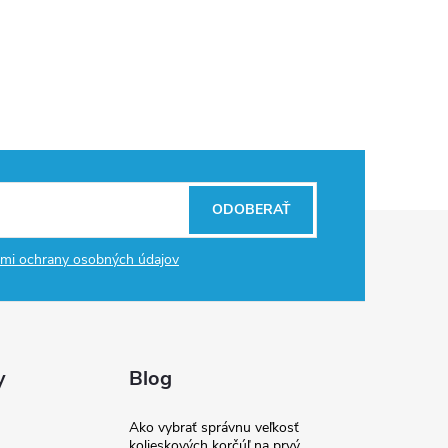
ODOBERAŤ
mi ochrany osobných údajov
y
Blog
Ako vybrať správnu veľkosť
kolieskových korčúľ na prvý