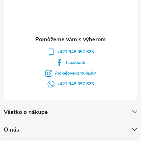
t
i
e
+421 948 957 625
Facebook
/hokejovekorcule.sk/
+421 948 957 625
Všetko o nákupe
O nás