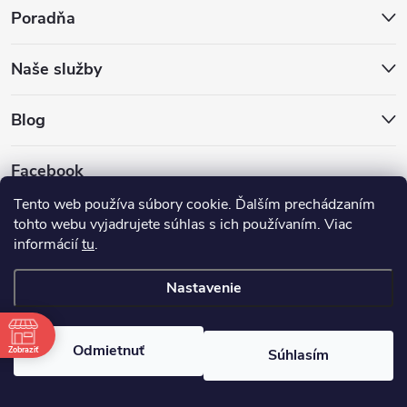
Poradňa
Naše služby
Blog
Facebook
Tento web používa súbory cookie. Ďalším prechádzaním
tohto webu vyjadrujete súhlas s ich používaním. Viac
informácií
tu
.
Nastavenie
Copyright 2026
Hokejovekorcule.sk
. Všetky práva vyhradené.
Odmietnuť
Zobraziť
Súhlasím
Vytvoril Shoptet