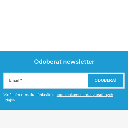
Odoberať newsletter
Z
Email
ODOBERAŤ
á
Vložením e-mailu súhlasíte s
podmienkami ochrany osobných
p
údajov
ä