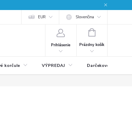
EUR
Slovenčina
NÁKUPNÝ
KOŠÍK
Prázdny košík
Prihlásenie
vé korčule
VÝPREDAJ
Darčekové poukážky