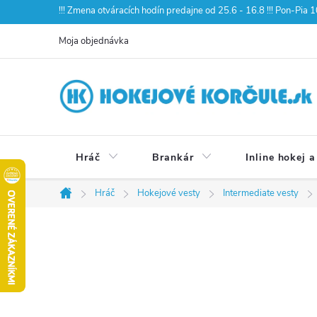
Prejsť
!!! Zmena otváracích hodín predajne od 25.6 - 16.8 !!! Pon-Pia
na
Moja objednávka
obsah
Hráč
Brankár
Inline hokej a
Hráč
Hokejové vesty
Intermediate vesty
Domov