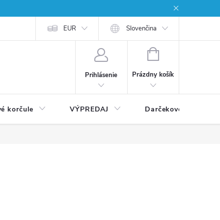
EUR
Slovenčina
NÁKUPNÝ
KOŠÍK
Prázdny košík
Prihlásenie
vé korčule
VÝPREDAJ
Darčekové poukážky