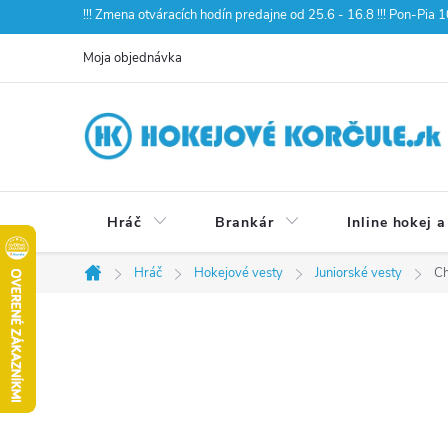
Prejsť
!!! Zmena otváracích hodín predajne od 25.6 - 16.8 !!! Pon-Pia
na
Moja objednávka
obsah
Hráč
Brankár
Inline hokej a
Hráč
Hokejové vesty
Juniorské vesty
Ch
Domov