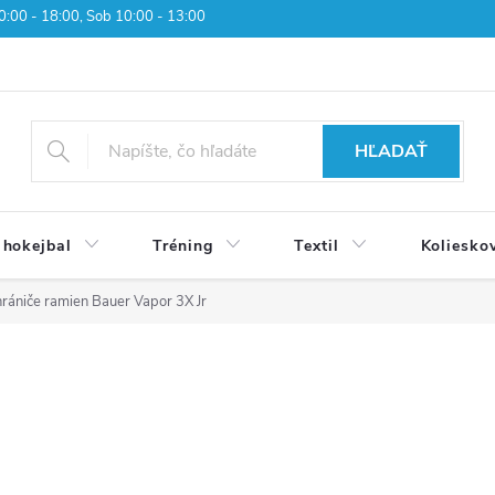
 10:00 - 18:00, Sob 10:00 - 13:00
HĽADAŤ
 hokejbal
Tréning
Textil
Koliesko
rániče ramien Bauer Vapor 3X Jr