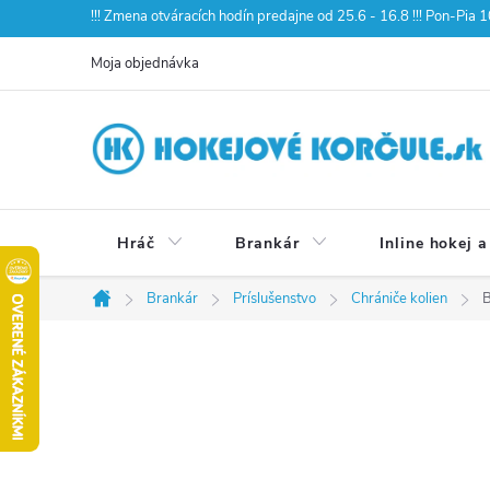
Prejsť
!!! Zmena otváracích hodín predajne od 25.6 - 16.8 !!! Pon-Pia
na
Moja objednávka
obsah
Hráč
Brankár
Inline hokej a
Brankár
Príslušenstvo
Chrániče kolien
B
Domov