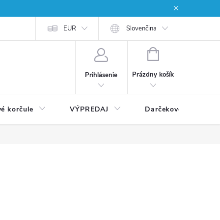
EUR
Slovenčina
NÁKUPNÝ
KOŠÍK
Prázdny košík
Prihlásenie
vé korčule
VÝPREDAJ
Darčekové poukážky