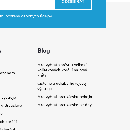
ODOBERAŤ
mi ochrany osobných údajov
y
Blog
Ako vybrať správnu veľkosť
kolieskových korčúľ na prvý
e ozónom
krát?
Čistenie a údržba hokejovej
výstroje
Ako vybrať brankársku hokejku
 výstroje
Ako vybrať brankárske betóny
v Bratislave
ov
ých korčúľ
ie korčúľ