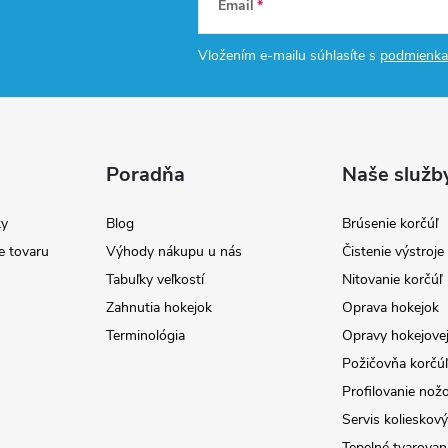
Email
Vložením e-mailu súhlasíte s
podmienka
Poradňa
Naše služb
y
Blog
Brúsenie korčúľ
e tovaru
Výhody nákupu u nás
Čistenie výstroj
Tabuľky veľkostí
Nitovanie korčúľ
Zahnutia hokejok
Oprava hokejok
Terminológia
Opravy hokejovej
Požičovňa korčúľ 
Profilovanie nož
Servis kolieskov
Tepelné tvarovan