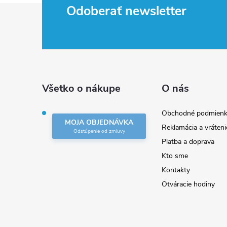
Z
Odoberať newsletter
á
p
ä
Všetko o nákupe
O nás
t
Obchodné podmienk
MOJA OBJEDNÁVKA
Reklamácia a vráteni
i
Platba a doprava
Kto sme
e
Kontakty
Otváracie hodiny