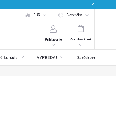
EUR
Slovenčina
NÁKUPNÝ
KOŠÍK
Prázdny košík
Prihlásenie
vé korčule
VÝPREDAJ
Darčekové poukážky