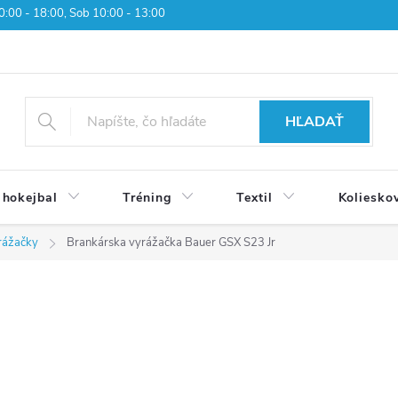
 10:00 - 18:00, Sob 10:00 - 13:00
HĽADAŤ
 hokejbal
Tréning
Textil
Koliesko
yrážačky
Brankárska vyrážačka Bauer GSX S23 Jr