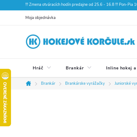
Prejsť
!!! Zmena otváracích hodín predajne od 25.6 - 16.8 !!! Pon-Pia
na
Moja objednávka
obsah
Hráč
Brankár
Inline hokej a
Brankár
Brankárske vyrážačky
Juniorské v
Domov